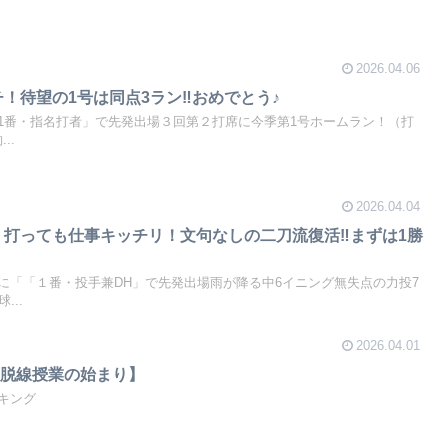
2026.04.06
チ！待望の1号は同点3ラン‼おめでとう♪
1番・指名打者」で先発出場３回第２打席に今季第1号ホームラン！（打
..
2026.04.04
・打っても仕事キッチリ！文句なしの二刀流復活‼まずは1勝
に「「１番・投手兼DH」で先発出場雨が降る中6イニング無失点の力投7
...
2026.04.01
【脱線授業の始まり】
キング