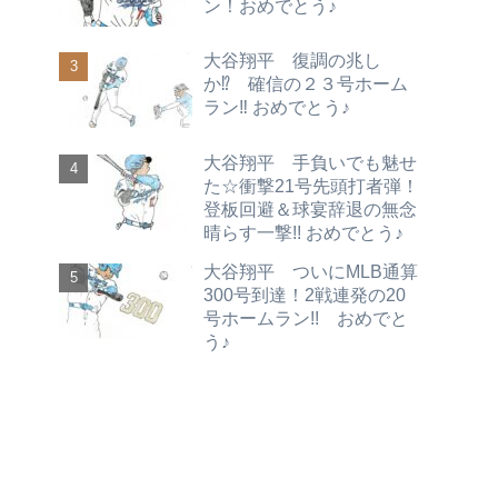
ン！おめでとう♪
大谷翔平 復調の兆し
か⁉ 確信の２３号ホーム
ラン‼ おめでとう♪
大谷翔平 手負いでも魅せ
た☆衝撃21号先頭打者弾！
登板回避＆球宴辞退の無念
晴らす一撃!! おめでとう♪
大谷翔平 ついにMLB通算
300号到達！2戦連発の20
号ホームラン!! おめでと
う♪