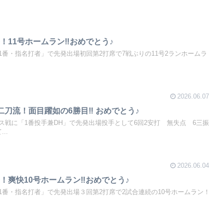
！11号ホームラン‼おめでとう♪
番・指名打者」で先発出場初回第2打席で7戦ぶりの11号2ランホームラ
2026.06.07
二刀流！面目躍如の6勝目‼ おめでとう♪
ス戦に「1番投手兼DH」で先発出場投手として6回2安打 無失点 6三振
..
2026.06.04
！爽快10号ホームラン‼おめでとう♪
1番・指名打者」で先発出場３回第2打席で2試合連続の10号ホームラン！