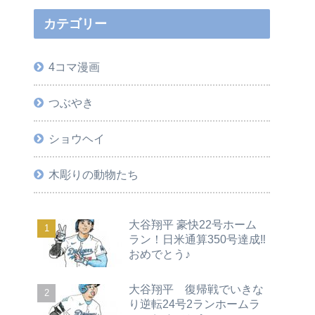
カテゴリー
4コマ漫画
つぶやき
ショウヘイ
木彫りの動物たち
大谷翔平 豪快22号ホーム
ラン！日米通算350号達成‼
おめでとう♪
大谷翔平 復帰戦でいきな
り逆転24号2ランホームラ