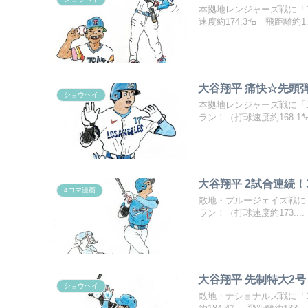
本拠地レンジャーズ戦に「
速度約174.3㌔ 飛距離約1..
大谷翔平 痛快☆先頭
ショウヘイ
本拠地レンジャーズ戦に「
ラン！（打球速度約168.1㌔.
大谷翔平 2試合連続
4コマ漫画
敵地・ブルージェイズ戦に
ラン！（打球速度約173....
大谷翔平 先制特大2
ショウヘイ
敵地・ナショナルズ戦に「