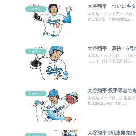
大谷翔平 ついにキタ
ショウヘイ
本拠地・ジャイアンツ戦に
約170.4㌔ 飛距離約12...
大谷翔平 豪快！6号
ショウヘイ
本拠地・カブス戦に「1番・
ラン！（打球速度約176...
大谷翔平 投手専念で
ショウヘイ
本拠地メッツ戦に先発登板投
板32回2/3連続自責点...
大谷翔平 2戦連発先頭
ショウヘイ