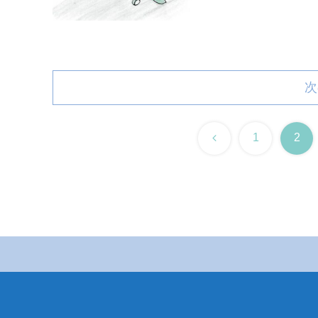
次
前
1
2
へ