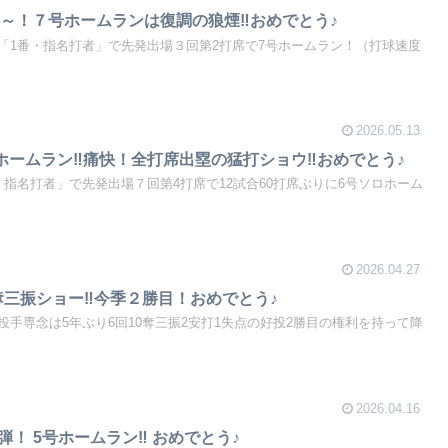
～！７号ホームランは復調の狼煙‼おめでとう♪
「1番・指名打者」で先発出場３回第2打席で7号ホームラン！（打球速度
2026.05.13
ホームラン‼痛快！全打席出塁の猛打ショウ‼おめでとう♪
指名打者」で先発出場７回第4打席で12試合60打席ぶりに6号ソロホーム
2026.04.27
奪三振ショー‼今季２勝目！おめでとう♪
手専念は5年ぶり6回10奪三振2安打1失点の好投2勝目の権利を持って降
2026.04.16
弾！ 5号ホームラン‼ おめでとう♪