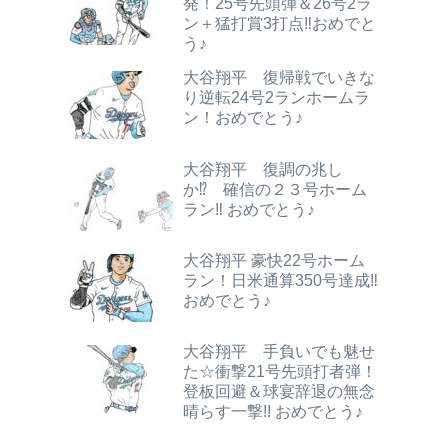
発！25号先頭弾＆26号2ラ
ン＋猛打賞3打点‼おめでと
う♪
大谷翔平 復帰戦でいきな
り逆転24号2ランホームラ
ン！おめでとう♪
大谷翔平 復調の兆し
か⁉ 確信の２３号ホーム
ラン‼ おめでとう♪
大谷翔平 豪快22号ホーム
ラン！日米通算350号達成‼
おめでとう♪
大谷翔平 手負いでも魅せ
た☆衝撃21号先頭打者弾！
登板回避＆球宴辞退の無念
晴らす一撃!! おめでとう♪