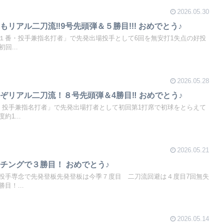
2026.05.30
リアル二刀流‼9号先頭弾＆５勝目!!! おめでとう♪
１番・投手兼指名打者」で先発出場投手として6回を無安打1失点の好投
回...
2026.05.28
ぞリアル二刀流！８号先頭弾＆4勝目‼ おめでとう♪
・投手兼指名打者」で先発出場打者として初回第1打席で初球をとらえて
1...
2026.05.21
チングで３勝目！ おめでとう♪
投手専念で先発登板先発登板は今季７度目 二刀流回避は４度目7回無失
目！...
2026.05.14