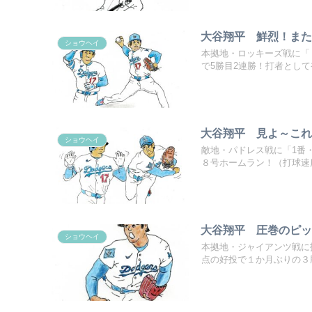
大谷翔平 鮮烈！またも
ショウヘイ
本拠地・ロッキーズ戦に「
で5勝目2連勝！打者として初
大谷翔平 見よ～これ
ショウヘイ
敵地・パドレス戦に「1番
８号ホームラン！（打球速度約
大谷翔平 圧巻のピッ
ショウヘイ
本拠地・ジャイアンツ戦に
点の好投で１か月ぶりの３勝