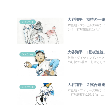
大谷翔平 期待の一発
ショウヘイ
本拠地・エンゼルス戦に「1
ン！（打球速度約177.7...
大谷翔平 3登板連続
ショウヘイ
敵地・ダイヤモンドバック
の好投で6勝目！打者として.
大谷翔平 ２試合連発
ショウヘイ
本拠地・フィリーズ戦に「
（打球速度約160.８㌔ ...