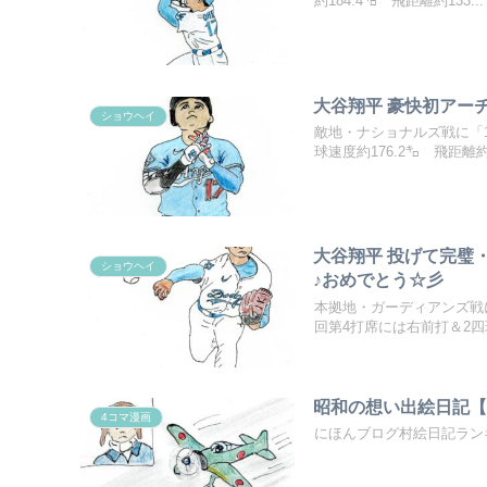
約184.4㌔ 飛距離約133...
大谷翔平 豪快初アー
ショウヘイ
敵地・ナショナルズ戦に「
球速度約176.2㌔ 飛距離約.
大谷翔平 投げて完璧
ショウヘイ
♪おめでとう☆彡
本拠地・ガーディアンズ戦
回第4打席には右前打＆2四球
昭和の想い出絵日記
4コマ漫画
にほんブログ村絵日記ラン