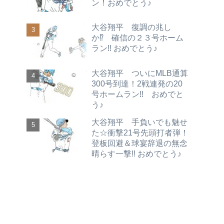
ン！おめでとう♪
大谷翔平 復調の兆し
か⁉ 確信の２３号ホーム
ラン‼ おめでとう♪
大谷翔平 ついにMLB通算
300号到達！2戦連発の20
号ホームラン!! おめでと
う♪
大谷翔平 手負いでも魅せ
た☆衝撃21号先頭打者弾！
登板回避＆球宴辞退の無念
晴らす一撃!! おめでとう♪