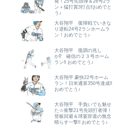
発！25号先頭弾＆26号2ラ
ン＋猛打賞3打点‼おめでと
う♪
大谷翔平 復帰戦でいきな
り逆転24号2ランホームラ
ン！おめでとう♪
大谷翔平 復調の兆し
か⁉ 確信の２３号ホーム
ラン‼ おめでとう♪
大谷翔平 豪快22号ホーム
ラン！日米通算350号達成‼
おめでとう♪
大谷翔平 手負いでも魅せ
た☆衝撃21号先頭打者弾！
登板回避＆球宴辞退の無念
晴らす一撃!! おめでとう♪