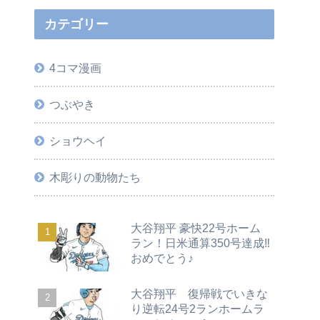
カテゴリー
4コマ漫画
つぶやき
ショウヘイ
木彫りの動物たち
大谷翔平 豪快22号ホーム
ラン！日米通算350号達成‼
おめでとう♪
大谷翔平 復帰戦でいきな
り逆転24号2ランホームラ