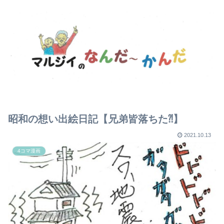
昭和の想い出絵日記【兄弟皆落ちた⁈】
2021.10.13
4コマ漫画