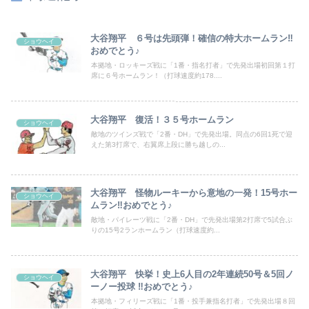
大谷翔平 ６号は先頭弾！確信の特大ホームラン‼
ショウヘイ
おめでとう♪
本拠地・ロッキーズ戦に「1番・指名打者」で先発出場初回第１打
席に６号ホームラン！（打球速度約178....
大谷翔平 復活！３５号ホームラン
ショウヘイ
敵地のツインズ戦で「2番・DH」で先発出場。同点の6回1死で迎
えた第3打席で、右翼席上段に勝ち越しの...
大谷翔平 怪物ルーキーから意地の一発！15号ホー
ショウヘイ
ムラン‼おめでとう♪
敵地・パイレーツ戦に「2番・DH」で先発出場第2打席で5試合ぶ
りの15号2ランホームラン（打球速度約...
大谷翔平 快挙！史上6人目の2年連続50号＆5回ノ
ショウヘイ
ーノー投球 ‼おめでとう♪
本拠地・フィリーズ戦に「1番・投手兼指名打者」で先発出場８回