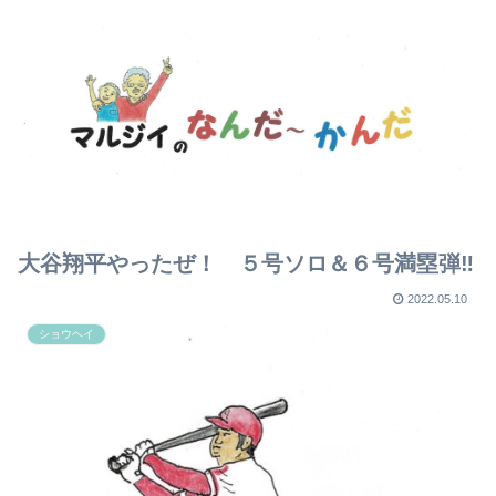
大谷翔平やったぜ！ ５号ソロ＆６号満塁弾‼
2022.05.10
ショウヘイ