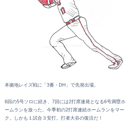
本拠地レイズ戦に「3番・DH」で先発出場。
6回の5号ソロに続き、7回には2打席連発となる6号満塁ホ
ームランを放った。今季初の2打席連続ホームランをマー
ク。しかも１試合３安打。打者大谷の復活だ！