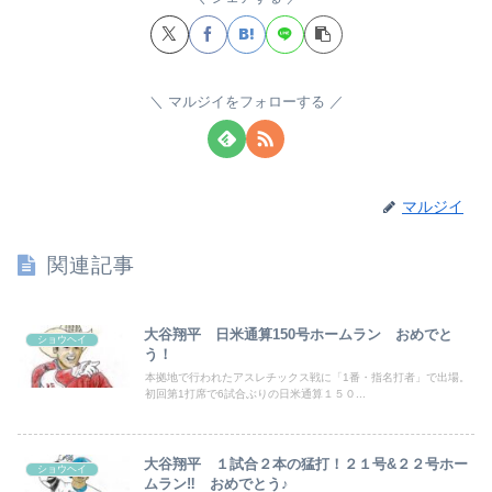
マルジイをフォローする
マルジイ
関連記事
大谷翔平 日米通算150号ホームラン おめでと
ショウヘイ
う！
本拠地で行われたアスレチックス戦に「1番・指名打者」で出場。
初回第1打席で6試合ぶりの日米通算１５０...
大谷翔平 １試合２本の猛打！２１号&２２号ホー
ショウヘイ
ムラン‼ おめでとう♪