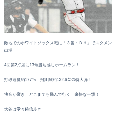
敵地でのホワイトソックス戦に「３番・ＤＨ」でスタメン
出場
4回第2打席に13号勝ち越しホームラン！
打球速度約177㌔ 飛距離約132.6㍍の特大弾！
快音が響き どこまでも飛んで行く 豪快な一撃！
大谷は堂々確信歩き