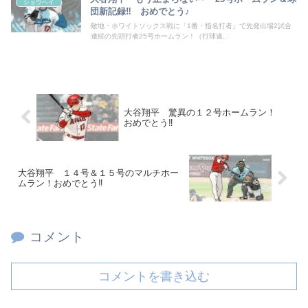
ショウヘイ
団新記録‼ おめでとう♪
敵地・ホワイトソックス戦に「1番・指名打者」で先発出場2試合
連続の先頭打者25号ホームラン！（打球速...
大谷翔平 驚異の１２号ホームラン！
おめでとう‼
大谷翔平 １４号＆１５号のマルチホー
ムラン！おめでとう‼
コメント
コメントを書き込む