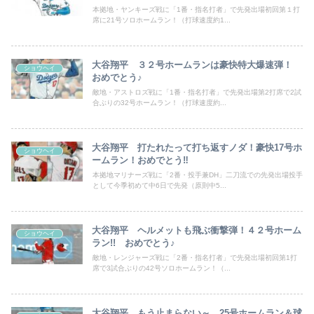
本拠地・ヤンキーズ戦に「1番・指名打者」で先発出場初回第１打
席に21号ソロホームラン！（打球速度約1...
大谷翔平 ３２号ホームランは豪快特大爆速弾！
ショウヘイ
おめでとう♪
敵地・アストロズ戦に「1番・指名打者」で先発出場第2打席で2試
合ぶりの32号ホームラン！（打球速度約...
大谷翔平 打たれたって打ち返すノダ！豪快17号ホ
ショウヘイ
ームラン！おめでとう‼
本拠地マリナーズ戦に「2番・投手兼DH」二刀流での先発出場投手
として今季初めて中6日で先発（原則中5...
大谷翔平 ヘルメットも飛ぶ衝撃弾！４２号ホーム
ショウヘイ
ラン!! おめでとう♪
敵地・レンジャーズ戦に「2番・指名打者」で先発出場初回第1打
席で3試合ぶりの42号ソロホームラン！（...
大谷翔平 もう止まらない～ 25号ホームラン＆球