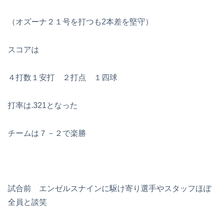
（オズーナ２１号を打つも2本差を堅守）
スコアは
４打数１安打 ２打点 １四球
打率は.321となった
チームは７－２で楽勝
試合前 エンゼルスナインに駆け寄り選手やスタッフほぼ
全員と談笑