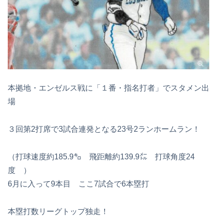
本拠地・エンゼルス戦に「１番・指名打者」でスタメン出
場
３回第2打席で3試合連発となる23号2ランホームラン！
（打球速度約185.9㌔ 飛距離約139.9㍍ 打球角度24
度 ）
6月に入って9本目 ここ7試合で6本塁打
本塁打数リーグトップ独走！