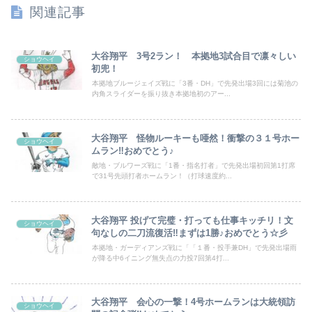
関連記事
大谷翔平 3号2ラン！ 本拠地3試合目で凛々しい
ショウヘイ
初兜！
本拠地ブルージェイズ戦に「3番・DH」で先発出場3回には菊池の
内角スライダーを振り抜き本拠地初のアー...
大谷翔平 怪物ルーキーも唖然！衝撃の３１号ホー
ショウヘイ
ムラン‼おめでとう♪
敵地・ブルワーズ戦に「1番・指名打者」で先発出場初回第1打席
で31号先頭打者ホームラン！（打球速度約...
大谷翔平 投げて完璧・打っても仕事キッチリ！文
ショウヘイ
句なしの二刀流復活‼まずは1勝♪おめでとう☆彡
本拠地・ガーディアンズ戦に「「１番・投手兼DH」で先発出場雨
が降る中6イニング無失点の力投7回第4打...
大谷翔平 会心の一撃！4号ホームランは大統領訪
ショウヘイ