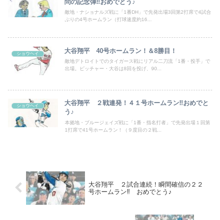
問の記念弾‼おめでとう♪
敵地・ナショナルズ戦に「1番DH」で先発出場3回第2打席で4試合
ぶりの4号ホームラン（打球速度約16...
大谷翔平 40号ホームラン！＆8勝目！
ショウヘイ
敵地デトロイトでのタイガース戦にリアル二刀流「1番・投手」で
出場。ピッチャー・大谷は8回を投げ、90...
大谷翔平 ２戦連発！４１号ホームラン‼おめでと
ショウヘイ
う♪
本拠地・ブルージェイズ戦に「1番・指名打者」で先発出場１回第
1打席で41号ホームラン！（９度目の２戦...
大谷翔平 ２試合連続！瞬間確信の２２
号ホームラン‼ おめでとう♪