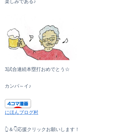
楽しみである♪
3試合連続本塁打おめでとう☆
カンパ～イ♪
にほんブログ村
👆＆👇応援クリックお願いします！