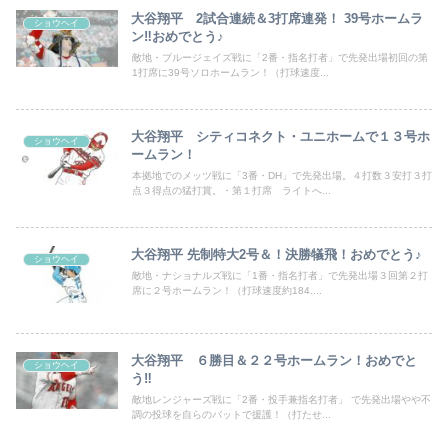
大谷翔平 2試合連続＆3打席連発！ 39号ホームラ
ショウヘイ
ン‼おめでとう♪
敵地・ブルージェイズ戦に「2番・指名打者」で先発出場初回の第
1打席に39号ソロホームラン！（打球速度...
大谷翔平 シティコネクト・ユニホームで１３号ホ
ショウヘイ
ームラン！
本拠地でのメッツ戦に「3番・DH」で先発出場。４打数３安打３打
点３得点の猛打賞。・第１打席 ライトへ...
大谷翔平 先制特大2号＆！決勝犠飛！おめでとう♪
ショウヘイ
敵地・ナショナルズ戦に「1番・指名打者」で先発出場３回第２打
席に２号ホームラン！（打球速度約184....
大谷翔平 ６勝目＆２２号ホームラン！おめでと
ショウヘイ
う‼
敵地レンジャーズ戦に「2番・投手兼指名打者」 で先発出場やや不
調の投球を自らのバットで援護！（打たせ...