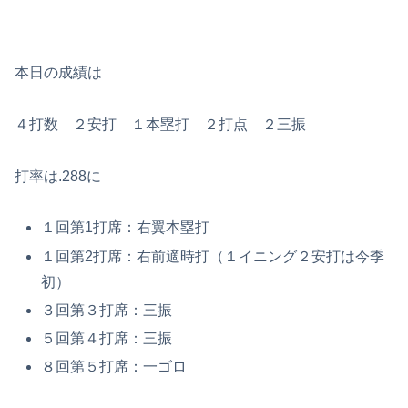
本日の成績は
４打数 ２安打 １本塁打 ２打点 ２三振
打率は.288に
１回第1打席：右翼本塁打
１回第2打席：右前適時打（１イニング２安打は今季
初）
３回第３打席：三振
５回第４打席：三振
８回第５打席：一ゴロ