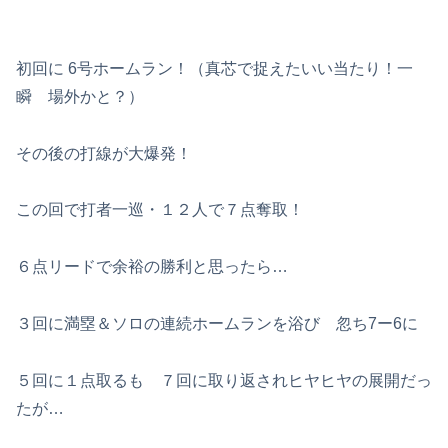
初回に 6号ホームラン！（真芯で捉えたいい当たり！一
瞬 場外かと？）
その後の打線が大爆発！
この回で打者一巡・１２人で７点奪取！
６点リードで余裕の勝利と思ったら…
３回に満塁＆ソロの連続ホームランを浴び 忽ち7ー6に
５回に１点取るも ７回に取り返されヒヤヒヤの展開だっ
たが…