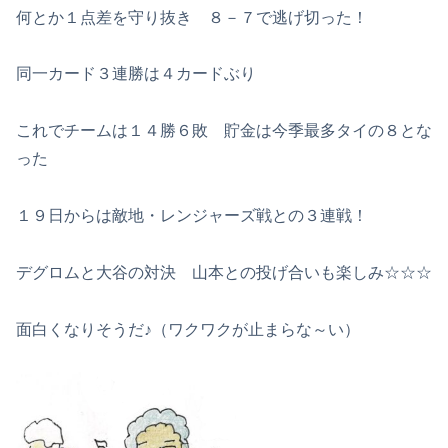
何とか１点差を守り抜き ８－７で逃げ切った！
同一カード３連勝は４カードぶり
これでチームは１４勝６敗 貯金は今季最多タイの８とな
った
１９日からは敵地・レンジャーズ戦との３連戦！
デグロムと大谷の対決 山本との投げ合いも楽しみ☆☆☆
面白くなりそうだ♪（ワクワクが止まらな～い）