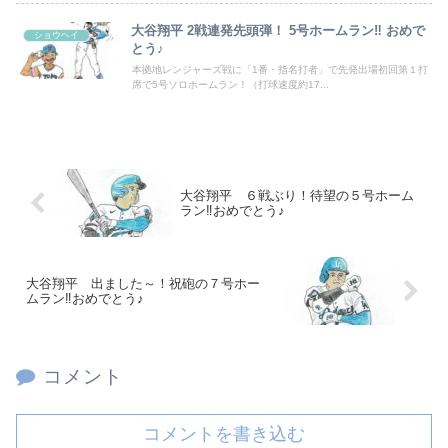
大谷翔平 2戦連発先頭弾！ 5号ホームラン‼ おめで
ショウヘイ
とう♪
本拠地レンジャーズ戦に「1番・指名打者」で先発出場初回第１打
席で5号ソロホームラン！（打球速度約17...
大谷翔平 ６戦ぶり！待望の５号ホーム
ラン‼おめでとう♪
大谷翔平 出ました～！祝砲の７号ホー
ムラン‼おめでとう♪
コメント
コメントを書き込む