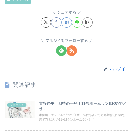
シェアする
マルジイをフォローする
マルジイ
関連記事
大谷翔平 期待の一発！11号ホームラン‼おめでと
ショウヘイ
う♪
本拠地・エンゼルス戦に「1番・指名打者」で先発出場初回第2打
席で7戦ぶりの11号2ランホームラン！（...