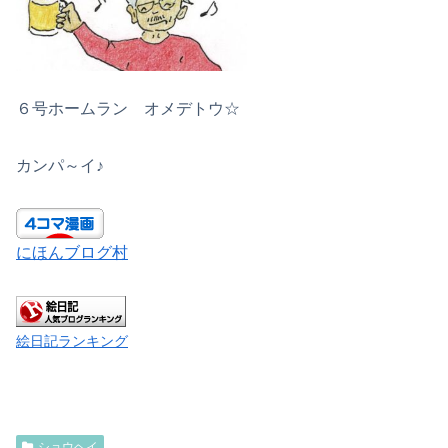
６号ホームラン オメデトウ☆
カンパ～イ♪
にほんブログ村
絵日記ランキング
ショウヘイ