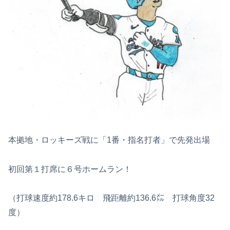
本拠地・ロッキーズ戦に「1番・指名打者」で先発出場
初回第１打席に６号ホームラン！
（打球速度約178.6キロ 飛距離約136.6㍍ 打球角度32
度）