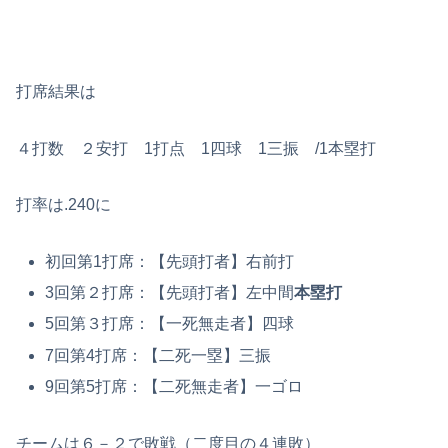
打席結果は
４打数 ２安打 1打点 1四球 1三振 /1本塁打
打率は.240に
初回第1打席：【先頭打者】右前打
3回第２打席：【先頭打者】左中間
本塁打
5回第３打席：【一死無走者】四球
7回第4打席：【二死一塁】三振
9回第5打席：【二死無走者】一ゴロ
チームは６－２で敗戦（二度目の４連敗）