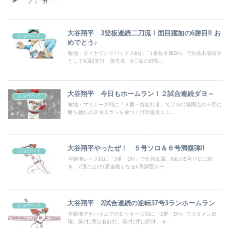
大谷翔平 3登板連続二刀流！面目躍如の6勝目‼ お
ショウヘイ
めでとう♪
敵地・ダイヤモンドバックス戦に「1番投手兼DH」で先発出場投手
として6回2安打 無失点 6三振の好投...
大谷翔平 今日もホームラン！２試合連続ダヨ～
ショウヘイ
敵地・マリナーズ戦に「３番・指名打者」でフル出場同点の５回に
勝ち越しの２号２ランを放つ！打球速度１１...
大谷翔平やったぜ！ ５号ソロ＆６号満塁弾‼
ショウヘイ
本拠地レイズ戦に「3番・DH」で先発出場。6回の5号ソロに続
き、7回には2打席連発となる6号満塁ホー...
大谷翔平 2試合連続の逆転37号3ランホームラン
ショウヘイ
本拠地アナハイムでのロッキーズ戦に「2番・DH」でスタメン出
場。第1打席は右前打、第2打席は四球、そ...