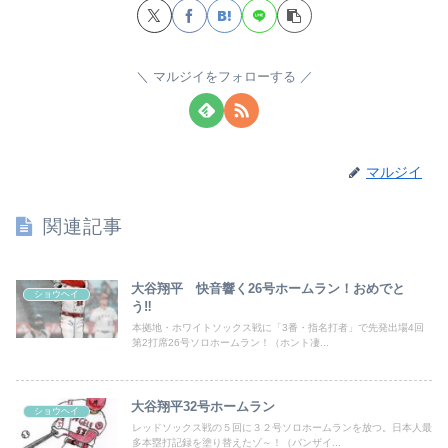
マルジイをフォローする
マルジイ
関連記事
大谷翔平 快音響く26号ホームラン！おめでと
ショウヘイ
う‼
本拠地・ホワイトソックス戦に「3番・指名打者」で先発出場4回
第2打席26号ソロホームラン！（ホント凄...
大谷翔平32号ホームラン
ショウヘイ
レッドソックス戦の５回に３２号ソロホームランを放つ。日本人最
多本塁打記録を塗り替えたゾ～！（バンザイ...