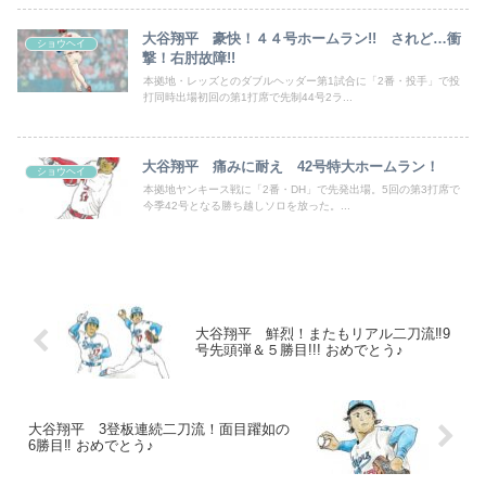
大谷翔平 豪快！４４号ホームラン!! されど…衝
ショウヘイ
撃！右肘故障!!
本拠地・レッズとのダブルヘッダー第1試合に「2番・投手」で投
打同時出場初回の第1打席で先制44号2ラ...
大谷翔平 痛みに耐え 42号特大ホームラン！
ショウヘイ
本拠地ヤンキース戦に「2番・DH」で先発出場。5回の第3打席で
今季42号となる勝ち越しソロを放った。...
大谷翔平 鮮烈！またもリアル二刀流‼9
号先頭弾＆５勝目!!! おめでとう♪
大谷翔平 3登板連続二刀流！面目躍如の
6勝目‼ おめでとう♪