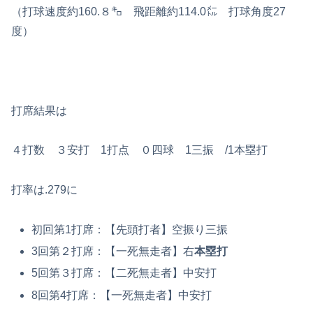
（打球速度約160.８㌔ 飛距離約114.0㍍ 打球角度27
度）
打席結果は
４打数 ３安打 1打点 ０四球 1三振 /1本塁打
打率は.279に
初回第1打席：【先頭打者】空振り三振
3回第２打席：【一死無走者】右
本塁打
5回第３打席：【二死無走者】中安打
8回第4打席：【一死無走者】中安打