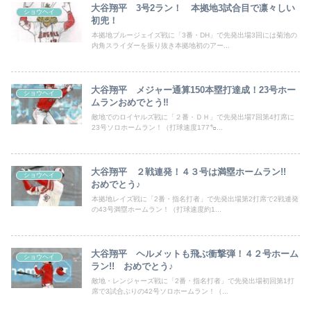
大谷翔平 3号2ラン！ 本拠地3試合目で凛々しい
ショウヘイ
初兜！
本拠地ブルージェイズ戦に「3番・DH」で先発出場3回には菊池の
内角スライダーを振り抜き本拠地初のアー...
大谷翔平 メジャー通算150本塁打達成！23号ホー
ショウヘイ
ムランおめでとう‼
敵地でのロイヤルズ戦に「２番・ＤＨ」で先発出場7回第4打席に
23号ソロホームラン！（打球速度177㌔...
大谷翔平 ２戦連発！４３号は満塁ホームラン!!
ショウヘイ
おめでとう♪
本拠地レイズ戦に「2番・指名打者」で先発出場第2打席で2戦連発
の43号満塁ホームラン！（打球速度約1...
大谷翔平 ヘルメットも飛ぶ衝撃弾！４２号ホーム
ショウヘイ
ラン!! おめでとう♪
敵地・レンジャーズ戦に「2番・指名打者」で先発出場初回第1打
席で3試合ぶりの42号ソロホームラン！（...