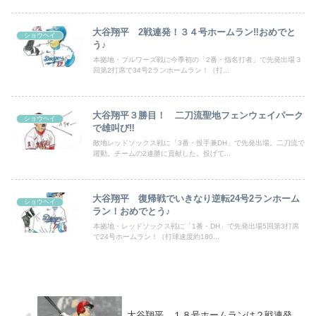
大谷翔平 2戦連発！３４号ホームラン‼おめでと
ショウヘイ
う♪
本拠地・ブルワーズ戦に今季初の「2番・指名打者」で先発出場３
回第2打席で34号2ランホームラン！（打...
大谷翔平３勝目！ 二刀流聖地フェンウェイパーク
ショウヘイ
で雄叫び‼
敵地レッドソックス戦に「3番・投手兼DH」で先発出場。二刀流で
躍動。チームの2連勝に貢献した。投げて...
大谷翔平 復帰戦でいきなり逆転24号2ランホーム
ショウヘイ
ラン！おめでとう♪
本拠地・レッドソックス戦に「1番・DH」で先発出場5回第3打席
で24号ホームラン！（打球速度約180...
大谷翔平 １８号ホームランは２戦連発