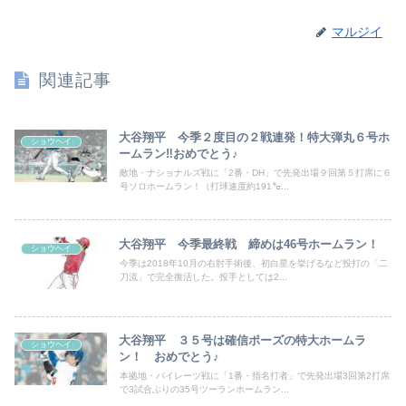
マルジイ
関連記事
大谷翔平 今季２度目の２戦連発！特大弾丸６号ホ
ショウヘイ
ームラン‼おめでとう♪
敵地・ナショナルズ戦に「2番・DH」で先発出場９回第５打席に６
号ソロホームラン！（打球速度約191㌔...
大谷翔平 今季最終戦 締めは46号ホームラン！
ショウヘイ
今季は2018年10月の右肘手術後、初白星を挙げるなど投打の「二
刀流」で完全復活した。投手としては2...
大谷翔平 ３５号は確信ポーズの特大ホームラ
ショウヘイ
ン！ おめでとう♪
本拠地・パイレーツ戦に「1番・指名打者」で先発出場3回第2打席
で3試合ぶりの35号ツーランホームラン...