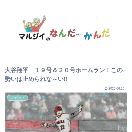
大谷翔平 １９号＆２０号ホームラン！この
勢いは止められな～い‼
2023.06.13
ショウヘイ