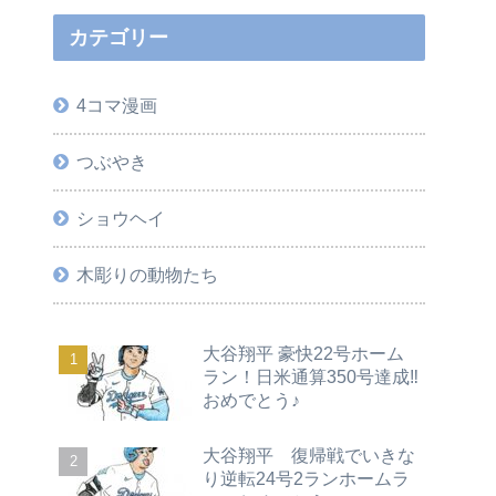
カテゴリー
4コマ漫画
つぶやき
ショウヘイ
木彫りの動物たち
大谷翔平 豪快22号ホーム
ラン！日米通算350号達成‼
おめでとう♪
大谷翔平 復帰戦でいきな
り逆転24号2ランホームラ