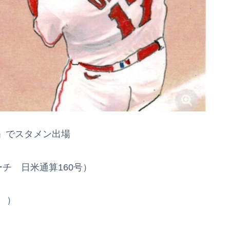
」でスタメン出場
チ 日米通算160号）
㍍ ）