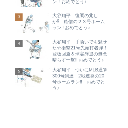
ン！おめでとう♪
大谷翔平 復調の兆し
か⁉ 確信の２３号ホーム
ラン‼ おめでとう♪
大谷翔平 手負いでも魅せ
た☆衝撃21号先頭打者弾！
登板回避＆球宴辞退の無念
晴らす一撃!! おめでとう♪
大谷翔平 ついにMLB通算
300号到達！2戦連発の20
号ホームラン!! おめでと
う♪