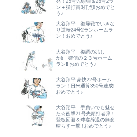
発！25号先頭弾＆26号2ラ
ン＋猛打賞3打点‼おめでと
う♪
大谷翔平 復帰戦でいきな
り逆転24号2ランホームラ
ン！おめでとう♪
大谷翔平 復調の兆し
か⁉ 確信の２３号ホーム
ラン‼ おめでとう♪
大谷翔平 豪快22号ホーム
ラン！日米通算350号達成‼
おめでとう♪
大谷翔平 手負いでも魅せ
た☆衝撃21号先頭打者弾！
登板回避＆球宴辞退の無念
晴らす一撃!! おめでとう♪