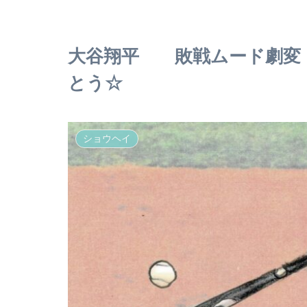
大谷翔平 敗戦ムード劇変！
とう☆
ショウヘイ