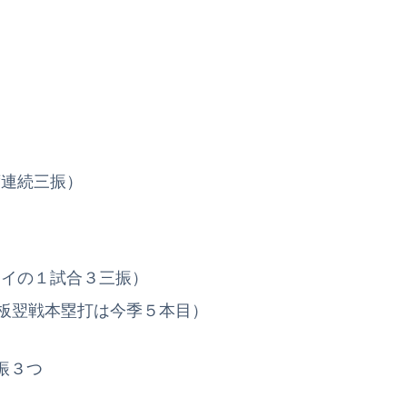
席連続三振）
タイの１試合３三振）
登板翌戦本塁打は今季５本目）
振３つ