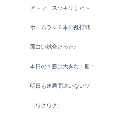
ア～ァ スッキリした～
ホームラン６本の乱打戦
面白い試合だった♪
本日の１勝は大きな１勝！
明日も連勝間違いないゾ
（ワクワク）