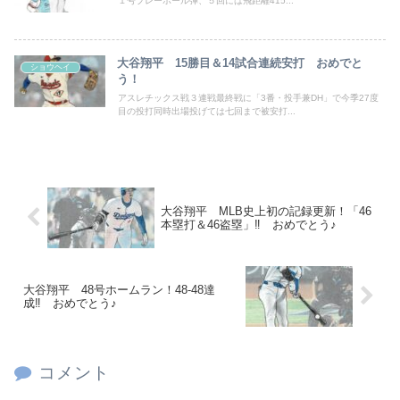
１号プレーボール弾、５回には飛距離415...
大谷翔平 15勝目＆14試合連続安打 おめでと
ショウヘイ
う！
アスレチックス戦３連戦最終戦に「3番・投手兼DH」で今季27度
目の投打同時出場投げては七回まで被安打...
大谷翔平 MLB史上初の記録更新！「46
本塁打＆46盗塁」‼ おめでとう♪
大谷翔平 48号ホームラン！48‐48達
成‼ おめでとう♪
コメント