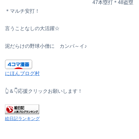
47本塁打＊48盗塁
＊マルチ安打！
言うことなしの大活躍☆
泥だらけの野球小僧に カンパ～イ♪
にほんブログ村
👆＆👇応援クリックお願いします！
絵日記ランキング