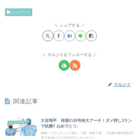
ショウヘイ
シェアする
マルジイをフォローする
マルジイ
関連記事
大谷翔平 待望の18号特大アーチ！ダメ押し3ラン
ショウヘイ
で快勝‼ おめでとう♪
敵地・アスレチックス戦に「1番・指名打者」で先発出場6回第4打
席で6試合ぶりの18号3ランホームラン...