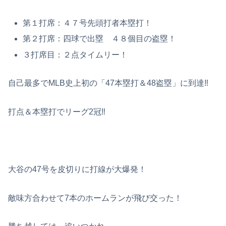
第１打席：４７号先頭打者本塁打！
第２打席：四球で出塁 ４８個目の盗塁！
３打席目：２点タイムリー！
自己最多でMLB史上初の「47本塁打＆48盗塁」に到達‼
打点＆本塁打でリーグ2冠‼
大谷の47号を皮切りに打線が大爆発！
敵味方合わせて7本のホームランが飛び交った！