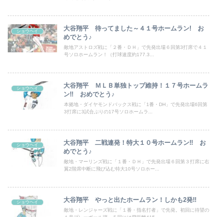
大谷翔平 待ってました～４１号ホームラン! お
ショウヘイ
めでとう♪
敵地アストロズ戦に「２番・ＤＨ」で先発出場６回第3打席で４１
号ソロホームラン！（打球速度約177.3...
大谷翔平 ＭＬＢ単独トップ維持！１７号ホームラ
ショウヘイ
ン‼ おめでとう♪
本拠地・ダイヤモンドバックス戦に「1番・DH」で先発出場6回第
3打席に3試合ぶりの17号ソロホームラ...
大谷翔平 二戦連発！特大１０号ホームラン‼ お
ショウヘイ
めでとう♪
敵地・マーリンズ戦に「１番・ＤＨ」で先発出場６回第３打席に右
翼2階席中断に飛び込む特大10号ソロホー...
大谷翔平 やっと出たホームラン！しかも2発‼
ショウヘイ
敵地・レンジャーズ戦に「１番・指名打者」で先発。初回に待望の