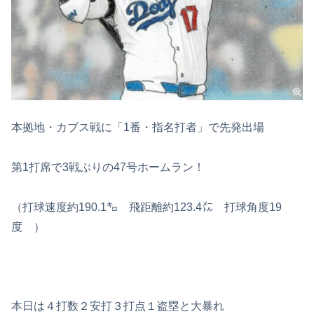
本拠地・カブス戦に「1番・指名打者」で先発出場
第1打席で3戦ぶりの47号ホームラン！
（打球速度約190.1㌔ 飛距離約123.4㍍ 打球角度19
度 ）
本日は４打数２安打３打点１盗塁と大暴れ